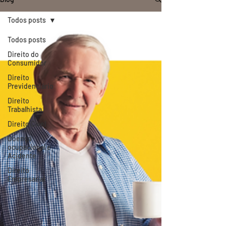
Todos posts
Todos posts
Direito do
Consumidor
Direito
Previdenciário
Direito
Trabalhista
Direito Cível
Doença
ocupacional e
Acidente
Direito
Empresarial