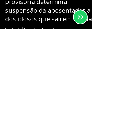
É Fake news: que medida
provisória determina
suspensão da aposentadoria
dos idosos que saírem às rua
Fonte: G1 | Circula pelas redes sociais uma imagem
que imita o padrão das feitas pelo governo federal
com uma mensagem que afirma que, de...