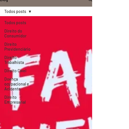
Todos posts
Todos posts
Direito do
Consumidor
Direito
Previdenciário
Direito
Trabalhista
Direito Cível
Doença
ocupacional e
Acidente
Direito
Empresarial