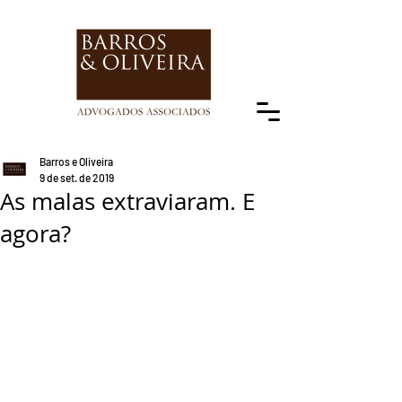
Barros e Oliveira
9 de set. de 2019
As malas extraviaram. E
agora?