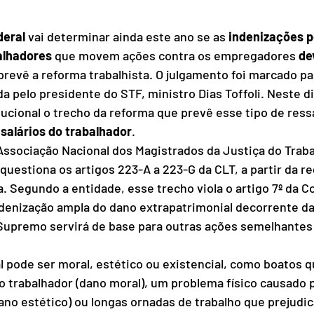
deral
 vai determinar ainda este ano se as 
indenizações p
alhadores
 que movem ações contra os empregadores 
de
revê a reforma trabalhista. O julgamento foi marcado par
da pelo presidente do STF, ministro Dias Toffoli. Neste di
itucional o trecho da reforma que prevê esse tipo de res
salários do trabalhador
.
 Associação Nacional dos Magistrados da Justiça do Traba
questiona os artigos 223-A a 223-G da CLT, a partir da r
a. Segundo a entidade, esse trecho viola o artigo 7º da C
ndenização ampla do dano extrapatrimonial decorrente da
 Supremo servirá de base para outras ações semelhantes
 pode ser moral, estético ou existencial, como boatos q
 trabalhador (dano moral), um problema físico causado 
ano estético) ou longas ornadas de trabalho que prejudi