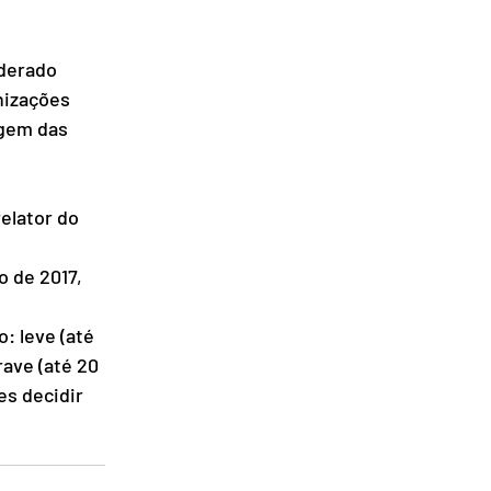
derado 
nizações 
agem das 
elator do 
 de 2017, 
: leve (até 
rave (até 20 
es decidir 