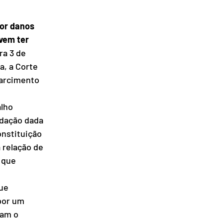
or danos 
vem ter 
a 3 de 
a, a Corte 
sarcimento 
lho 
edação dada 
onstituição 
 relação de 
 que 
ue 
por um 
cam o 