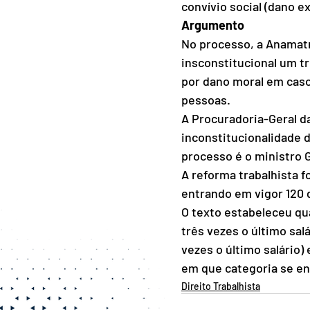
convívio social (dano e
Argumento
No processo, a Anamatr
insconstitucional um tr
por dano moral em casos
pessoas.
A Procuradoria-Geral d
inconstitucionalidade d
processo é o ministro 
A reforma trabalhista f
entrando em vigor 120 
O texto estabeleceu qua
três vezes o último salá
vezes o último salário) 
em que categoria se enc
Direito Trabalhista