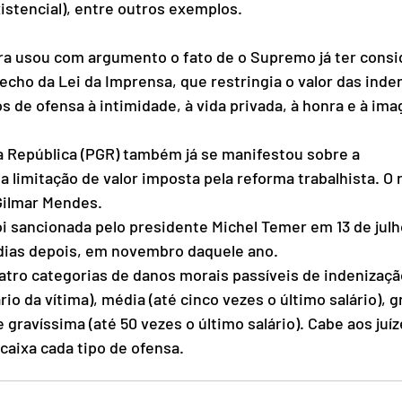
xistencial), entre outros exemplos.
a usou com argumento o fato de o Supremo já ter consi
echo da Lei da Imprensa, que restringia o valor das inde
 de ofensa à intimidade, à vida privada, à honra e à im
a República (PGR) também já se manifestou sobre a 
a limitação de valor imposta pela reforma trabalhista. O r
Gilmar Mendes.
oi sancionada pelo presidente Michel Temer em 13 de julho
dias depois, em novembro daquele ano.
tro categorias de danos morais passíveis de indenização
rio da vítima), média (até cinco vezes o último salário), g
e gravíssima (até 50 vezes o último salário). Cabe aos juíz
aixa cada tipo de ofensa. 