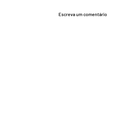
Escreva um comentário
Teletrabalho: Quem é
responsável pelos
equipamentos?