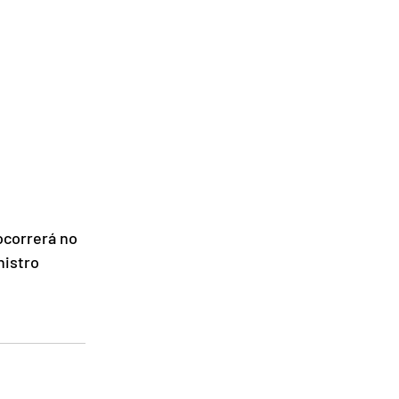
ocorrerá no 
nistro 