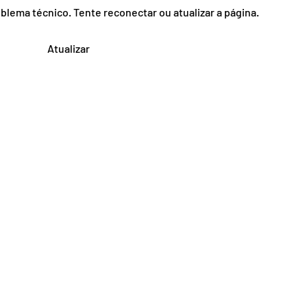
lema técnico. Tente reconectar ou atualizar a página.
Juiz invoca "sobrevivência"
Atualizar
e autoriza desempregado
a sacar R$ 1.045 de seu
FGTS