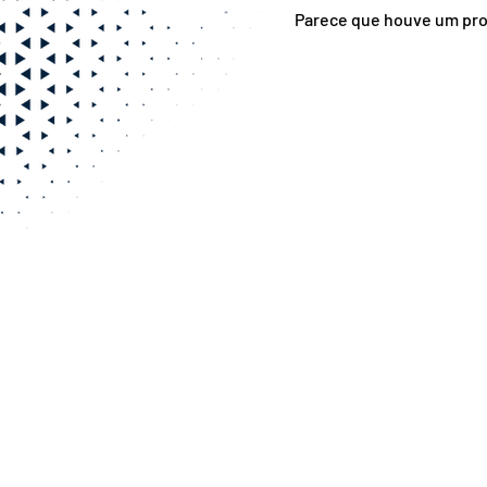
Parece que houve um prob
Teletrabalho: Quem é
responsável pelos
equipamentos?