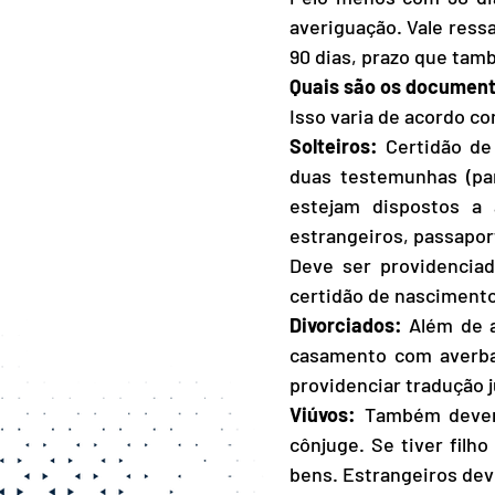
averiguação. Vale ressa
90 dias, prazo que tam
Quais são os document
Isso varia de acordo co
Solteiros:
 Certidão de
duas testemunhas (pa
estejam dispostos a
estrangeiros, passapor
Deve ser providencia
certidão de nascimento
Divorciados:
 Além de a
casamento com averbaç
providenciar tradução
Viúvos:
 Também devem
cônjuge. Se tiver filh
bens. Estrangeiros de