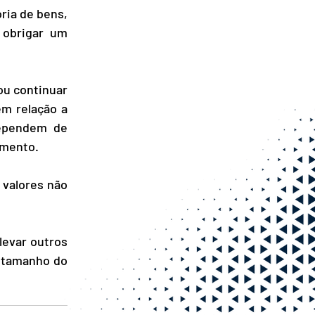
ia de bens, 
obrigar um 
u continuar 
m relação a 
ependem de 
amento.
valores não 
evar outros 
 tamanho do 