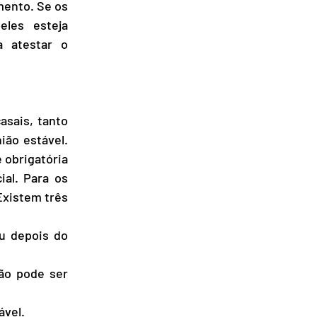
ento. Se os 
les esteja 
 atestar o 
sais, tanto 
ão estável. 
 obrigatória 
al. Para os 
xistem três 
u depois do 
ão pode ser 
ável.