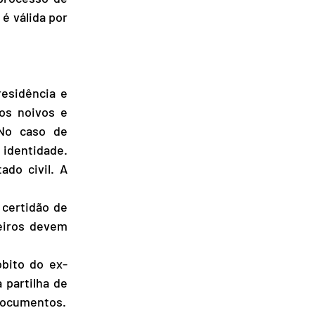
é válida por 
esidência e 
s noivos e 
No caso de 
identidade. 
o civil. A 
certidão de 
eiros devem 
bito do ex-
partilha de 
documentos.