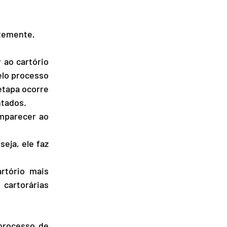
temente, 
ao cartório 
lo processo 
tapa ocorre 
ntados.
parecer ao 
eja, ele faz 
tório mais 
artorárias 
processo de 