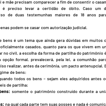
ai e mãe precisam comparecer a fim de consentir o casam
, é preciso levar a certidão de óbito. Caso um de
ciso de duas testemunhas maiores de 18 anos para
penas podem se casar com autorização judicial.
e bens é um tema que ainda gera dúvidas em muitos ca
oficialmente casados, quanto para os que vivem em uni
r no civil, a escolha da forma de partilha do patrimônio é
opção formal, prevalecerá, pela lei, a comunhão parci
so realizar, antes da cerimônia, um pacto antenupcial. E
egime de bens:
quando todos os bens – sejam eles adquiridos antes o
is de partilha;
bens:
 somente o patrimônio construído durante a uni
ns:
 na qual cada parte tem suas posses e nada é comunic