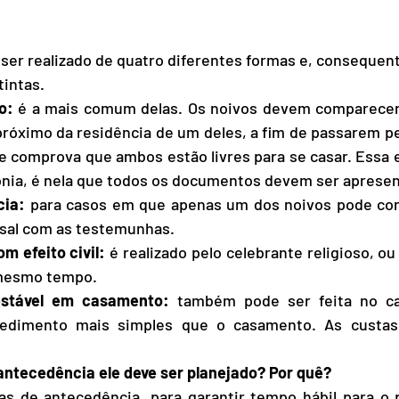
 ser realizado de quatro diferentes formas e, consequen
tintas.
o:
 é a mais comum delas. Os noivos devem comparecer 
 próximo da residência de um deles, a fim de passarem pe
e comprova que ambos estão livres para se casar. Essa e
ônia, é nela que todos os documentos devem ser aprese
cia:
 para casos em que apenas um dos noivos pode com
casal com as testemunhas.
m efeito civil:
 é realizado pelo celebrante religioso, ou s
o mesmo tempo.
estável em casamento:
 também pode ser feita no car
dimento mais simples que o casamento. As custas c
ntecedência ele deve ser planejado? Por quê?
s de antecedência, para garantir tempo hábil para o 