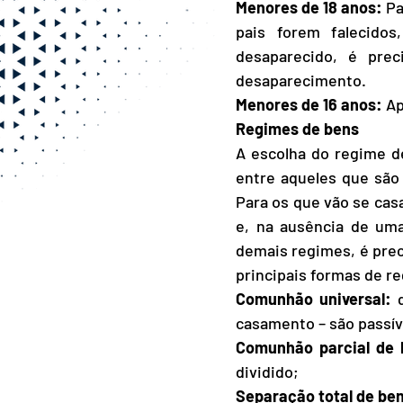
Menores de 18 anos:
 P
pais forem falecidos
desaparecido, é pre
desaparecimento.
Menores de 16 anos:
 A
Regimes de bens
A escolha do regime d
entre aqueles que são 
Para os que vão se casa
e, na ausência de uma 
demais regimes, é preci
principais formas de r
Comunhão universal:
 
casamento – são passíve
Comunhão parcial de 
dividido;
Separação total de be