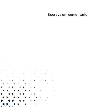
Escreva um comentário
Isenção de Imposto de
Renda para portadores de
doenças graves