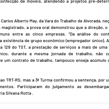
confecção de móveis, atendendo a projetos pré-deter
z Carlos Alberto May, da Vara do Trabalho de Alvorada, ne
 magistrado, a prova oral demonstrou que a direção, o c
muns entre as cinco empresas. “Da análise do conte
a existência de grupo econômico (empregador único). As
a 129 do TST, a prestação de serviços a mais de uma
co, durante a mesma jornada de trabalho, não car
de um contrato de trabalho, tampouco enseja acúmulo d
 ao TRT-RS, mas a 3ª Turma confirmou a sentença, por u
entos. Participaram do julgamento as desembargad
a Silvana Rotta .