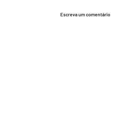
Escreva um comentário
A Lei do
Superendividamento