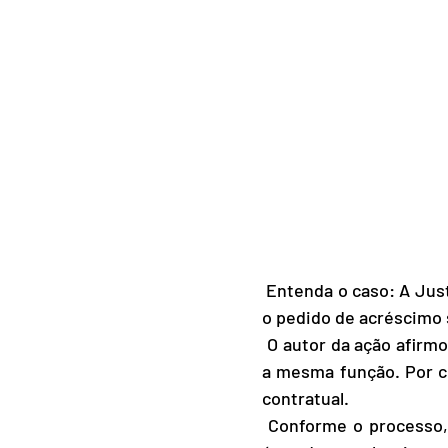
 Entenda o caso: A Justiça do Trabalho gaúcha indeferiu a um coordenador de almoxarifado 
o pedido de acréscimo 
 O autor da ação afirmou que trabalhava para cinco empresas ao mesmo tempo, exercendo 
a mesma função. Por co
contratual.
 Conforme o processo, as cinco empresas são da mesma família a atuam em conjunto na 