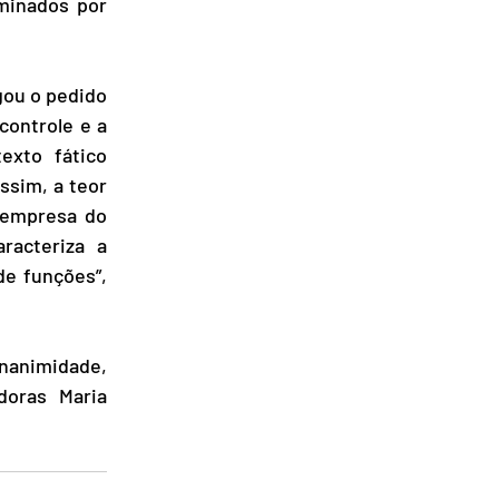
minados por 
gou o pedido 
ontrole e a 
xto fático 
sim, a teor 
 empresa do 
acteriza a 
e funções”, 
nanimidade, 
oras Maria 