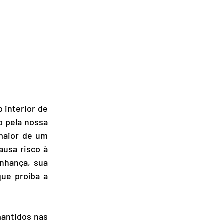
interior de 
 pela nossa 
aior de um   
usa risco à 
nhança, sua 
ue proíba a 