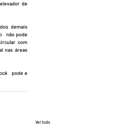
levador de 
   não pode 
ircular com 
l nas áreas 
Ver tudo