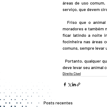
áreas de uso comum, 
serviço, que devem circ
  Friso que o animal não pode colocar em risco a saúde e a segurança dos demais   
moradores e também nã
ficar latindo a noite 
focinheira nas áreas c
comuns, sempre levar u
  Portanto, qualquer que seja o argumento da convenção de seu condomínio, você   pode e 
deve levar seu animal 
Direito Cível
Posts recentes