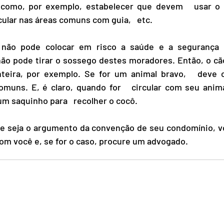
como, por exemplo, estabelecer que devem   usar o e
ular nas áreas comuns com guia,   etc.
o pode tirar o sossego destes moradores. Então, o cão
inteira, por exemplo. Se for um animal bravo,   deve c
omuns. E, é claro, quando for   circular com seu anima
m saquinho para   recolher o cocô.
com você e, se for o caso, procure um advogado.