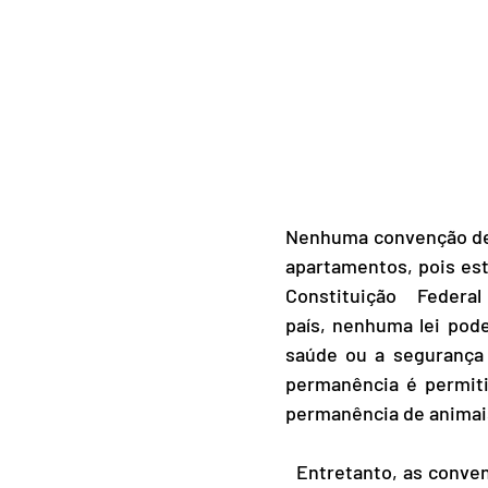
Nenhuma convenção de c
apartamentos, pois esta
Constituição   Federal 
país, nenhuma lei pode
saúde ou a segurança 
permanência é permiti
permanência de animais
  Entretanto, as convenções podem restringir a forma como os animais são   mantidos nas 